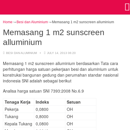
Home
Besi dan Aluminium
Memasang 1 m2 sunscreen alluminium
Memasang 1 m2 sunscreen
alluminium
BESI DAN ALUMINIUM
JULY 14, 2013 06:20
Memasang 1 m2 sunscreen alluminium berdasarkan Tata cara
perhitungan harga satuan pekerjaan besi dan aluminium untuk
konstruksi bangunan gedung dan perumahan standar nasional
indonesia SNI adalah sebagai berikut
Analisa harga satuan SNI 7393:2008 No.6.9
Tenaga Kerja
Indeks
Satuan
Pekerja
0,0800
OH
Tukang
0,8000
OH
Kepala Tukang
0,0800
OH