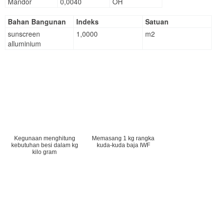
Mandor
0,0040
OH
Bahan Bangunan
Indeks
Satuan
sunscreen
1,0000
m2
alluminium
Kegunaan menghitung
Memasang 1 kg rangka
kebutuhan besi dalam kg
kuda-kuda baja IWF
kilo gram